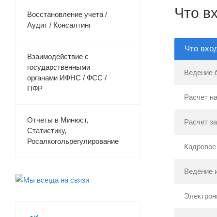
Что в
Восстановление учета /
Аудит / Консалтинг
Что вход
Взаимодействие с
государственными
Ведение 
органами ИФНС / ФСС /
ПФР
Расчет н
Отчеты в Минюст,
Расчет за
Статистику,
Росалкогольрегулирование
Кадровое
Ведение 
Электрон