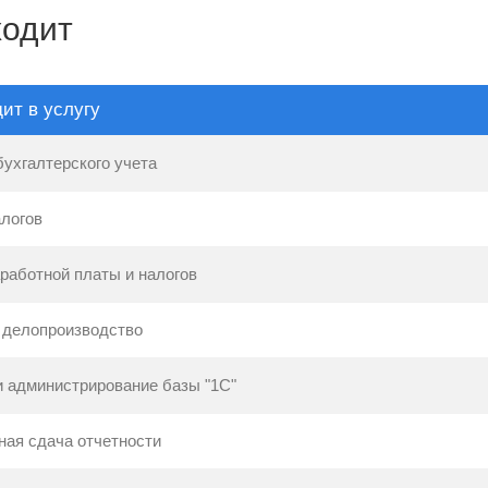
ходит
ит в услугу
бухгалтерского учета
алогов
работной платы и налогов
 делопроизводство
и администрирование базы "1С"
ная сдача отчетности