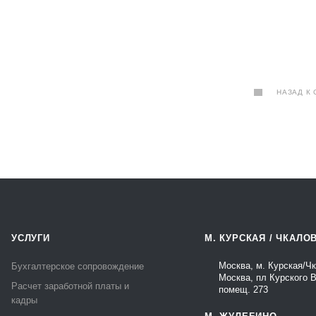
НАЗАД К 
УСЛУГИ
М. КУРСКАЯ / ЧКАЛО
Москва, м. Курская/Ч
Бухгалтерское сопровождение
Москва, пл Курского В
Расчет заработной платы и
помещ. 273
кадры