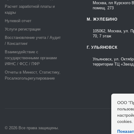
Москва, пл Курского В
Расчет заработной платы и
помещ. 273
кадры
М. ЖУЛЕБИНО
Нулевой отчет
Услуги регистрации
105062, Москва, ул. 
70, 7 этаж
Восстановление учета / Аудит
/ Консалтинг
Г. УЛЬЯНОВСК
Взаимодействие с
государственными органами
Ульяновск, ул. Октябр
ИФНС / ФСС / ПФР
территории ТЦ «Звезд
Отчеты в Минюст, Статистику,
Росалкогольрегулирование
ООО "Пр
пользов
настрой
cookies.
© 2026 Все права защищены.
Показат